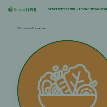
STARTSEITE
PRODUKTE
MENOPAUSE
G
ArmoLIPID® EXT
Startseite
›
Folsäure
ArmoLIPID®
ArmoLIPID® Wom